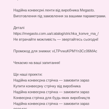
Надійна
конвеєрні ленти
від виробника Megasto.
Виготовлення під замовлення за вашими параметрами.
Деталі
https://megasto.com.ua/catalog/strichka_konve_rna_/
Не втрачайте можливість — звертайтесь сьогодні!
Промокод для знижки: vLTPvwuKPMYn3Cc06MAc
Чекаємо на ваші запитання!
Ще наші проекти:
Надійна конвеєрна стрічка — замовити зараз
Купити конвеєрну стрічку від виробника
Надійна конвеєрна стрічка — замовити зараз
Конвеєрна стрічка для будь-яких виробництв
Надійна конвеєрна стрічка — замовити зараз