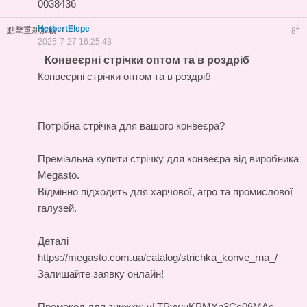
0038436
HerbertElepe
#
點擊重新加載
8
2025-7-27 16:25:43
Конвеєрні стрічки оптом та в роздріб
Конвеєрні стрічки оптом та в роздріб
Потрібна стрічка для вашого конвеєра?
Преміальна
купити стрічку для конвеєра
від виробника
Megasto.
Відмінно підходить для харчової, агро та промислової
галузей.
Деталі
https://megasto.com.ua/catalog/strichka_konve_rna_/
Залишайте заявку онлайн!
Промокод для знижки: vLTPvwuKPMYn3Cc06MAc