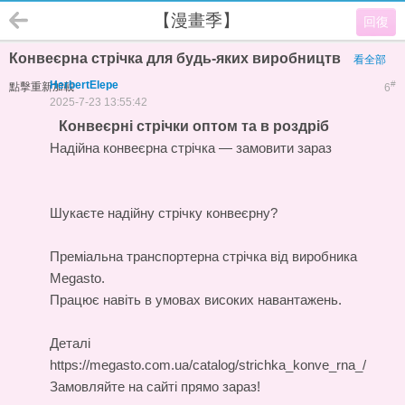
【漫畫季】
回復
Конвеєрна стрічка для будь-яких виробництв
看全部
HerbertElepe
#
點擊重新加載
6
2025-7-23 13:55:42
Конвеєрні стрічки оптом та в роздріб
Надійна конвеєрна стрічка — замовити зараз
Шукаєте надійну стрічку конвеєрну?
Преміальна
транспортерна стрічка
від виробника
Megasto.
Працює навіть в умовах високих навантажень.
Деталі
https://megasto.com.ua/catalog/strichka_konve_rna_/
Замовляйте на сайті прямо зараз!