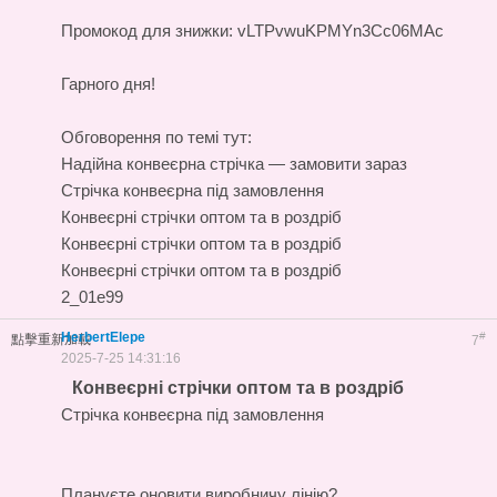
Промокод для знижки: vLTPvwuKPMYn3Cc06MAc
Гарного дня!
Обговорення по темі тут:
Надійна конвеєрна стрічка — замовити зараз
Стрічка конвеєрна під замовлення
Конвеєрні стрічки оптом та в роздріб
Конвеєрні стрічки оптом та в роздріб
Конвеєрні стрічки оптом та в роздріб
2_01e99
HerbertElepe
#
點擊重新加載
7
2025-7-25 14:31:16
Конвеєрні стрічки оптом та в роздріб
Стрічка конвеєрна під замовлення
Плануєте оновити виробничу лінію?