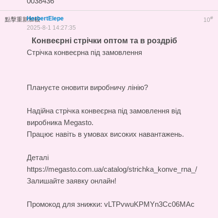
0038436
HerbertElepe
#
點擊重新加載
10
2025-8-1 14:27:35
Конвеєрні стрічки оптом та в роздріб
Стрічка конвеєрна під замовлення
Плануєте оновити виробничу лінію?
Надійна
стрічка конвеєрна під замовлення
від
виробника Megasto.
Працює навіть в умовах високих навантажень.
Деталі
https://megasto.com.ua/catalog/strichka_konve_rna_/
Залишайте заявку онлайн!
Промокод для знижки: vLTPvwuKPMYn3Cc06MAc