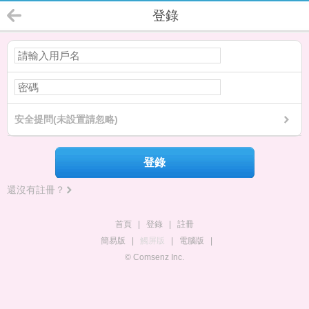
登錄
安全提問(未設置請忽略)
登錄
還沒有註冊？
首頁
|
登錄
|
註冊
簡易版
|
觸屏版
|
電腦版
|
© Comsenz Inc.