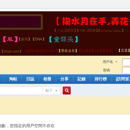
用戶名
密碼
淘帖
日誌
相冊
分享
記錄
排行榜
|訪問首
帖子
搜
索
抱歉，您指定的用戶空間不存在