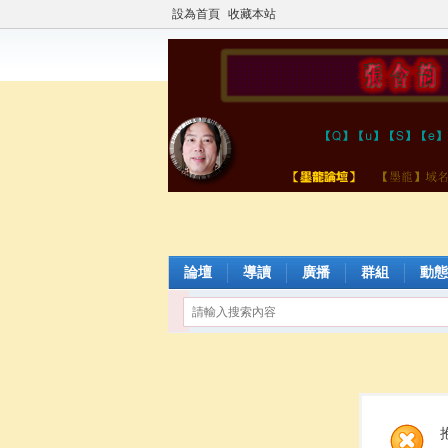
設為首頁
收藏本站
論壇
導讀
廣播
群組
動態