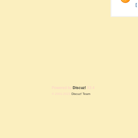
Powered by
Discuz!
X3.4
© 2001-2023
Discuz! Team
.