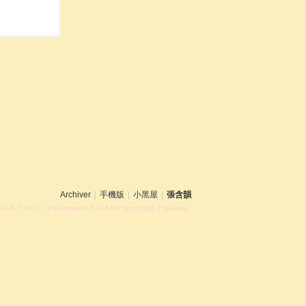
Archiver
|
手機版
|
小黑屋
|
張含韻
26-8-7 19:07
, Processed in 0.016110 second(s), 7 queries .