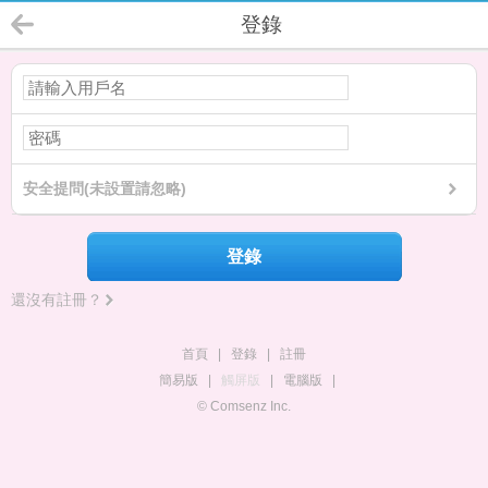
登錄
安全提問(未設置請忽略)
登錄
還沒有註冊？
首頁
|
登錄
|
註冊
簡易版
|
觸屏版
|
電腦版
|
© Comsenz Inc.