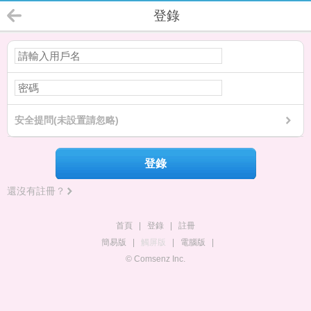
登錄
安全提問(未設置請忽略)
登錄
還沒有註冊？
首頁
|
登錄
|
註冊
簡易版
|
觸屏版
|
電腦版
|
© Comsenz Inc.