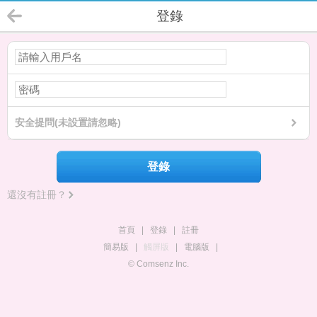
登錄
安全提問(未設置請忽略)
登錄
還沒有註冊？
首頁
|
登錄
|
註冊
簡易版
|
觸屏版
|
電腦版
|
© Comsenz Inc.