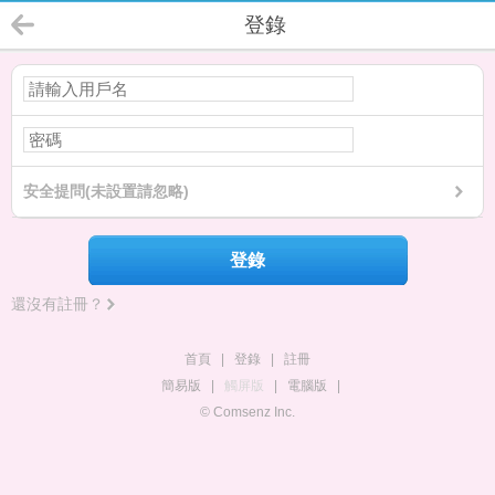
登錄
安全提問(未設置請忽略)
登錄
還沒有註冊？
首頁
|
登錄
|
註冊
簡易版
|
觸屏版
|
電腦版
|
© Comsenz Inc.