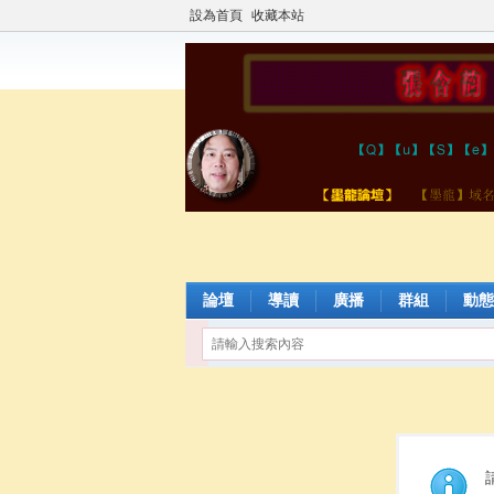
設為首頁
收藏本站
論壇
導讀
廣播
群組
動態