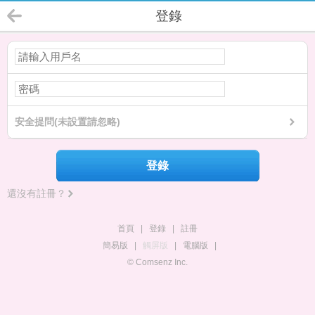
登錄
安全提問(未設置請忽略)
登錄
還沒有註冊？
首頁
|
登錄
|
註冊
簡易版
|
觸屏版
|
電腦版
|
© Comsenz Inc.