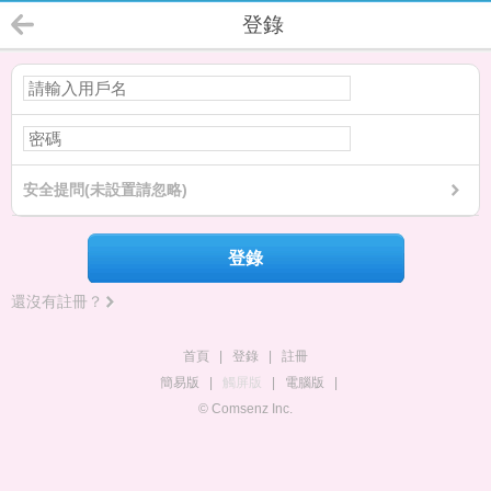
登錄
安全提問(未設置請忽略)
登錄
還沒有註冊？
首頁
|
登錄
|
註冊
簡易版
|
觸屏版
|
電腦版
|
© Comsenz Inc.