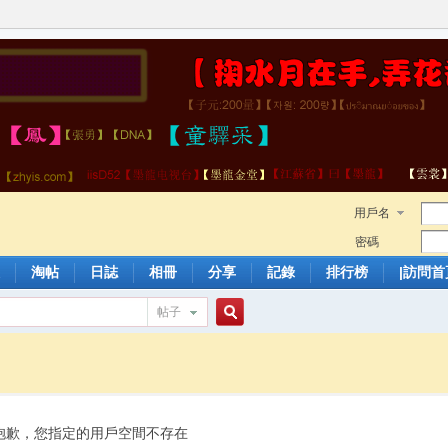
用戶名
密碼
淘帖
日誌
相冊
分享
記錄
排行榜
|訪問首
帖子
搜
索
抱歉，您指定的用戶空間不存在