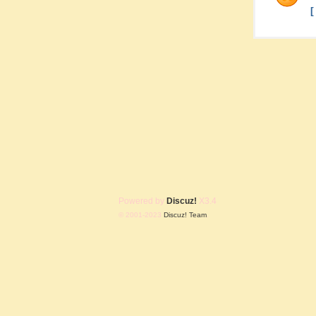
Powered by
Discuz!
X3.4
© 2001-2023
Discuz! Team
.