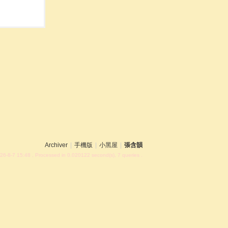
Archiver
|
手機版
|
小黑屋
|
張含韻
26-8-7 15:48
, Processed in 0.020122 second(s), 7 queries .