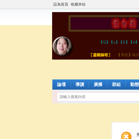
設為首頁
收藏本站
論壇
導讀
廣播
群組
動態