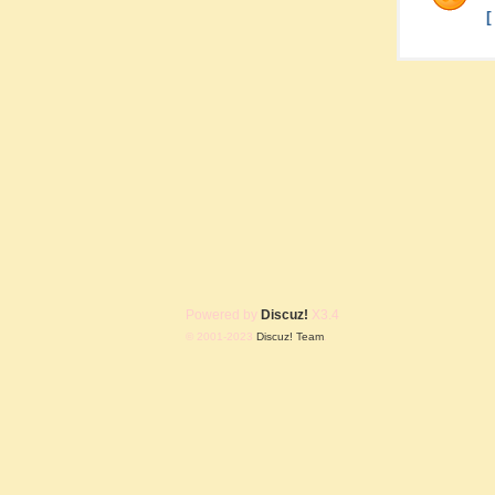
Powered by
Discuz!
X3.4
© 2001-2023
Discuz! Team
.