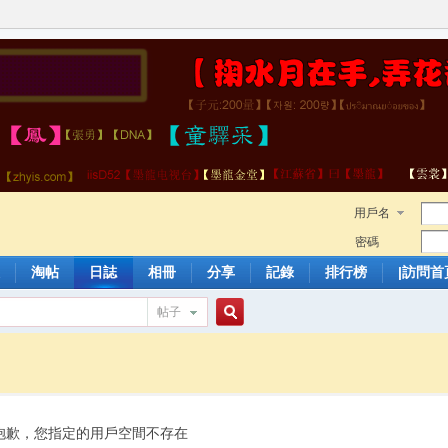
用戶名
密碼
淘帖
日誌
相冊
分享
記錄
排行榜
|訪問首
帖子
搜
索
抱歉，您指定的用戶空間不存在