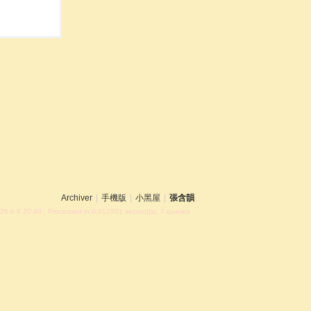
Archiver
|
手機版
|
小黑屋
|
張含韻
26-8-9 20:40
, Processed in 0.012901 second(s), 7 queries .