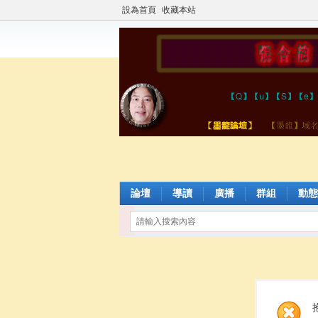
設為首頁
收藏本站
論壇
導讀
廣播
群組
動態