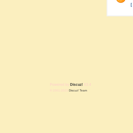
Powered by
Discuz!
X3.4
© 2001-2023
Discuz! Team
.