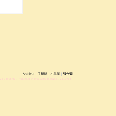
Archiver
|
手機版
|
小黑屋
|
張含韻
26-8-8 06:00
, Processed in 0.013346 second(s), 7 queries .