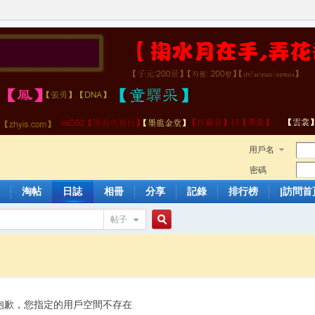
用戶名
密碼
淘帖
日誌
相冊
分享
記錄
排行榜
|訪問首
帖子
搜
索
抱歉，您指定的用戶空間不存在