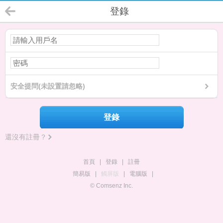
登錄
安全提問(未設置請忽略)
登錄
還沒有註冊？
首頁
|
登錄
|
註冊
簡易版
|
觸屏版
|
電腦版
|
© Comsenz Inc.