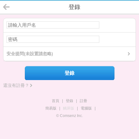
登錄
安全提問(未設置請忽略)
登錄
還沒有註冊？
首頁
|
登錄
|
註冊
簡易版
|
觸屏版
|
電腦版
|
© Comsenz Inc.