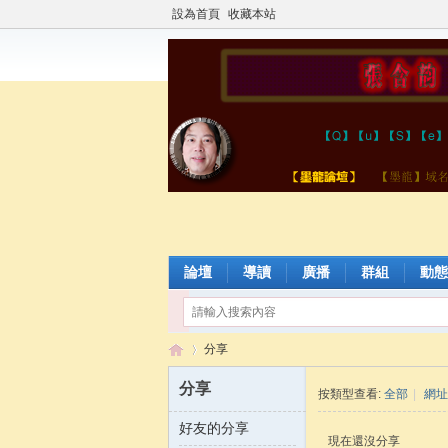
設為首頁
收藏本站
論壇
導讀
廣播
群組
動態
分享
分享
按類型查看:
全部
|
網址
好友的分享
張
›
現在還沒分享