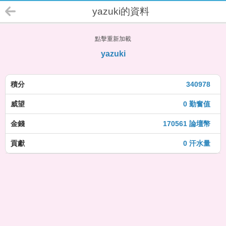
yazuki的資料
點擊重新加載
yazuki
積分
340978
威望
0 勤奮值
金錢
170561 論壇幣
貢獻
0 汗水量