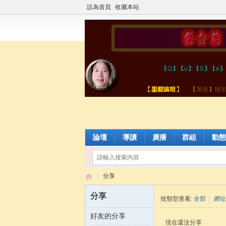
設為首頁
收藏本站
論壇
導讀
廣播
群組
動態
分享
分享
按類型查看:
全部
|
網址
好友的分享
張
›
現在還沒分享