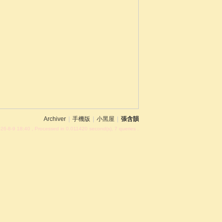
Archiver
|
手機版
|
小黑屋
|
張含韻
26-8-9 18:40
, Processed in 0.011420 second(s), 7 queries .