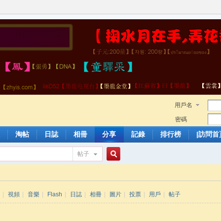
用戶名
密碼
淘帖
日誌
相冊
分享
記錄
排行榜
|訪問首
帖子
搜
|
視頻
|
音樂
|
Flash
|
日誌
|
相冊
|
圖片
|
投票
|
用戶
|
帖子
索