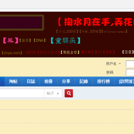
用戶名
密碼
淘帖
日誌
相冊
分享
記錄
排行榜
|訪問首
帖子
搜
索