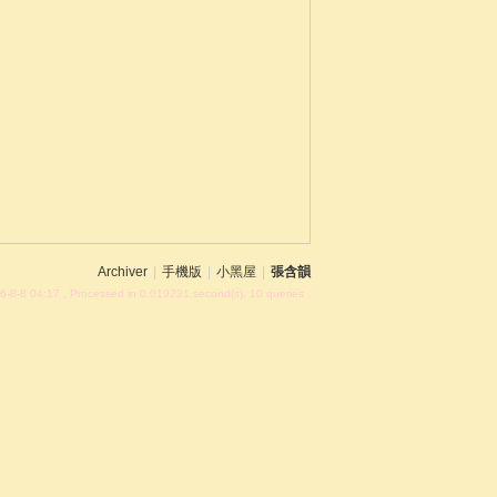
Archiver
|
手機版
|
小黑屋
|
張含韻
6-8-8 04:17
, Processed in 0.019231 second(s), 10 queries .