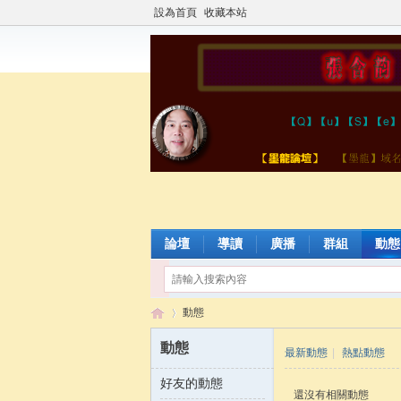
設為首頁
收藏本站
論壇
導讀
廣播
群組
動態
動態
動態
最新動態
|
熱點動態
好友的動態
張
›
還沒有相關動態