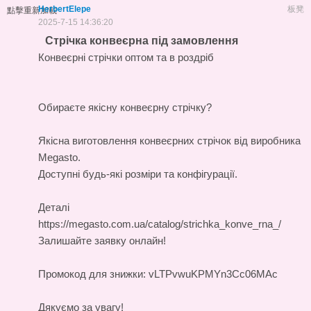
HerbertElepe
板凳
點擊重新加載
2025-7-15 14:36:20
Стрічка конвеєрна під замовлення
Конвеєрні стрічки оптом та в роздріб
Обираєте якісну конвеєрну стрічку?
Якісна
виготовлення конвеєрних стрічок
від виробника
Megasto.
Доступні будь-які розміри та конфігурації.
Деталі
https://megasto.com.ua/catalog/strichka_konve_rna_/
Залишайте заявку онлайн!
Промокод для знижки: vLTPvwuKPMYn3Cc06MAc
Дякуємо за увагу!