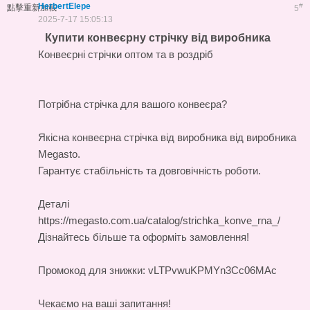
HerbertElepe
#
點擊重新加載
5
2025-7-17 15:05:13
Купити конвеєрну стрічку від виробника
Конвеєрні стрічки оптом та в роздріб
Потрібна стрічка для вашого конвеєра?
Якісна
конвеєрна стрічка від виробника
від виробника
Megasto.
Гарантує стабільність та довговічність роботи.
Деталі
https://megasto.com.ua/catalog/strichka_konve_rna_/
Дізнайтесь більше та оформіть замовлення!
Промокод для знижки: vLTPvwuKPMYn3Cc06MAc
Чекаємо на ваші запитання!