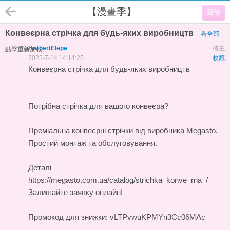
【漫畫季】
回復
Конвеєрна стрічка для будь-яких виробництв
看全部
HerbertElepe
樓主
點擊重新加載
2025-7-14 14:14:25
收藏
Конвеєрна стрічка для будь-яких виробництв
Потрібна стрічка для вашого конвеєра?
Преміальна
конвеєрні стрічки
від виробника Megasto.
Простий монтаж та обслуговування.
Деталі
https://megasto.com.ua/catalog/strichka_konve_rna_/
Залишайте заявку онлайн!
Промокод для знижки: vLTPvwuKPMYn3Cc06MAc